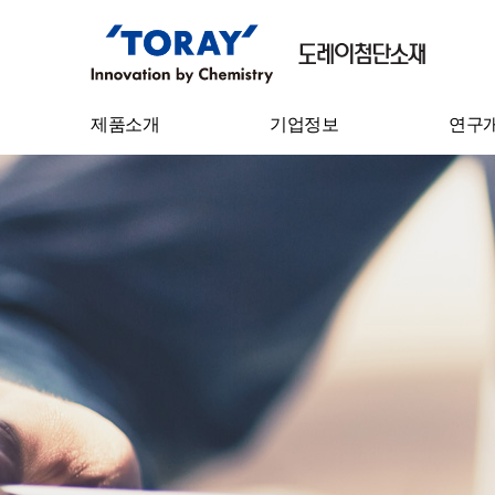
제품소개
기업정보
연구
필름
기업개요
기술연
Sheet
CEO 인사말
연구성
IT 소재
연혁
탄소섬유
기업이념
수처리필터
사업장 소개
수지케미칼
원면
원사
스펀본드 부직포