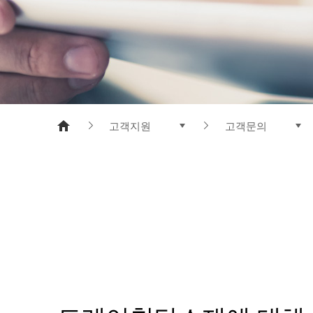
메타아라미드
폴리에스터 수지
고객지원
고객문의
제품소개
제품검색
기업정보
개인정보처리방침
연구개발
이메일무단수집거
지속가능경영
쿠키정책
홍보센터
고객문의
인재채용
고객지원