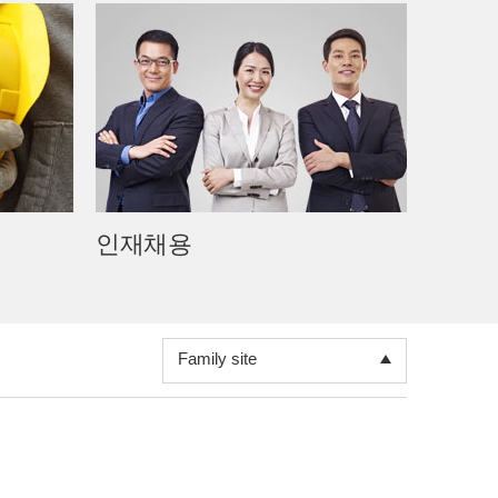
도레이그룹
한국도레이그룹
티에이케이정보시스템
티에이케이텍스타일
티에이케이마이크로필터
인재채용
도레이폴리텍남통
한국도레이과학진흥재단
Family site