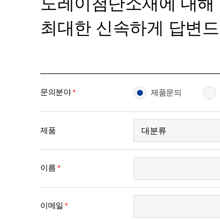
도레이첨단소재에 대해
최대한 신속하게 답변드
이
테이블은
문의분야
*
제품문의
문의분야
|
제품
|
이름
제품
|
이메일
|
휴대폰
이름
*
|
제목
|
문의내용을
작성하는
이메일
*
테이블
입니다.