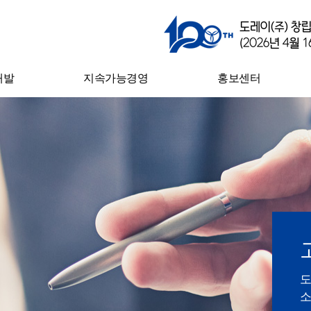
개발
지속가능경영
홍보센터
구소
안전·환경경영
뉴스
과
지속 가능한 공급망
도레이와 함께 하는
삶
윤리경영
CI 소개
인권경영
전자공고
자율준수관리
사회공헌
지속가능경영보고서
도
소