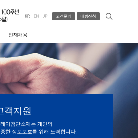
KR
EN
JP
고객문의
내방신청
인재채용
채용공고
채용절차
인재육성
인사제도
고객지원
레이첨단소재는 개인의
중한 정보보호를 위해 노력합니다.