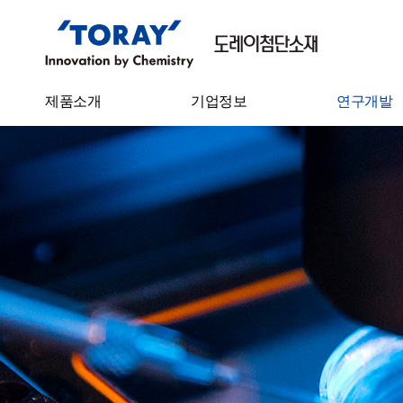
제품소개
기업정보
연구개발
필름
기업개요
기술연구소
Sheet
CEO 인사말
연구성과
IT 소재
연혁
탄소섬유
기업이념
수처리필터
사업장 소개
수지케미칼
원면
원사
스펀본드 부직포