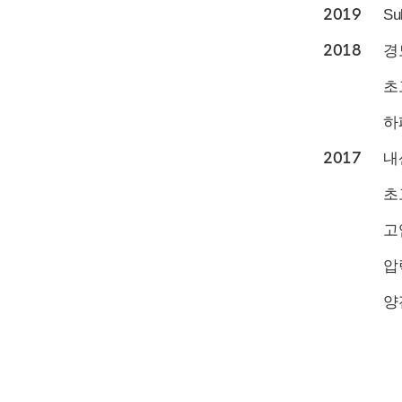
2019
S
2018
경
초
하
2017
내
초
고
압
양