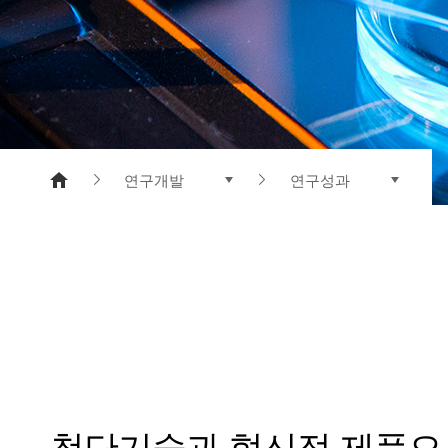
메타아라미드
폴리에스터 수지
연구개발
연구성과
제품소개
기술연구소
기업정보
연구성과
연구개발
지속가능경영
홍보센터
인재채용
첨단기술과 혁신적 제품으