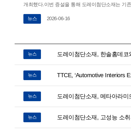
개최했다.이번 증설을 통해 도레이첨단소재는 기
연산 총 5,400톤 규모의 생산능력을 확보하며 글
뉴스
2026-06-16
대응할 수 있는 안정적인 공급체계를 구축했다.이
경상북도 도지사, 김장호 구미시장, 구자근 국회의
등 시∙도 관계자들과 니시무라 토모노부(西村 友伸
도레이
섬유사업본부장, 큐노 모토히사 도레이첨단소재 회
뉴스
도레이첨단소재, 한솔홈데코와
뉴스
리스트
도레이첨단소재 대표이사 사장 등 120여명이 참석
도레이첨단소재는 한국 최초로 건식방사 공법을 
아라미드 양산체제를 구축, 세계 최고 수준의 품
TTCE, ‘Automotive Inter
뉴스
글로벌 시장에서 경쟁력을 강화해 왔으며, 앞으로
역량과 고부가가치 제품 확대를 통해서 고객과 시
도레이첨단소재, 메타아라미드
뉴스
공고히 해 나간다는 방침이다.올해 도레이첨단소
'테크텍스틸(Techtextil) 2026'과 미국의 'IEEE PES 
도레이첨단소재, 고성능 소취사
뉴스
‘국제소방안전박람회’에도 참가해 기술 경쟁력을 선
아라미드 섬유는 200도 이상의 고온에서도 물성을