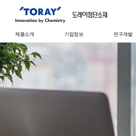
제품소개
기업정보
연구개발
필름
기업개요
기술연구소
Sheet
CEO 인사말
연구성과
IT 소재
연혁
탄소섬유
기업이념
수처리필터
사업장 소개
수지케미칼
원면
원사
스펀본드 부직포