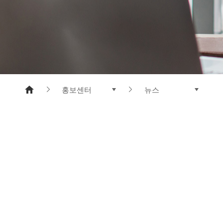
메타아라미드
폴리에스터 수지
홍보센터
뉴스
제품소개
뉴스
기업정보
도레이와 함께 하는 삶
연구개발
CI 소개
지속가능경영
전자공고
홍보센터
인재채용
h