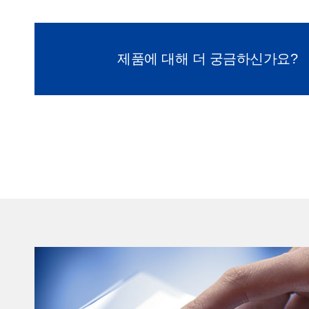
제품에 대해 더 궁금하신가요?