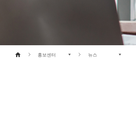
메타아라미드
폴리에스터 수지
홍보센터
뉴스
제품소개
뉴스
기업정보
도레이와 함께 하는 삶
연구개발
CI 소개
지속가능경영
전자공고
홍보센터
인재채용