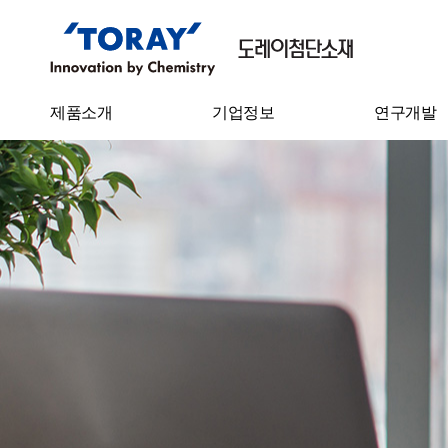
제품소개
기업정보
연구개발
필름
기업개요
기술연구소
Sheet
CEO 인사말
연구성과
IT 소재
연혁
탄소섬유
기업이념
수처리필터
사업장 소개
수지케미칼
원면
원사
스펀본드 부직포