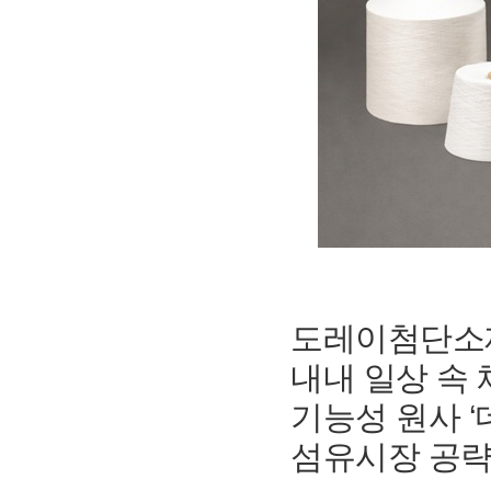
도레이첨단소재
내내 일상 속
기능성 원사 ‘
섬유시장 공략