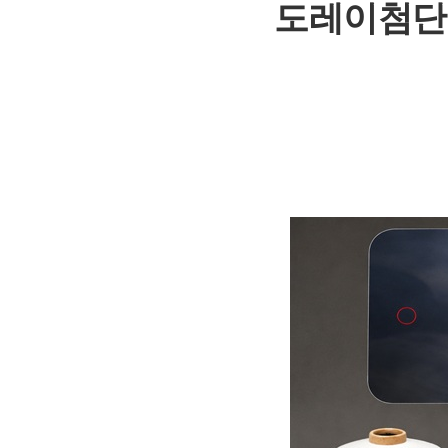
도레이첨단소