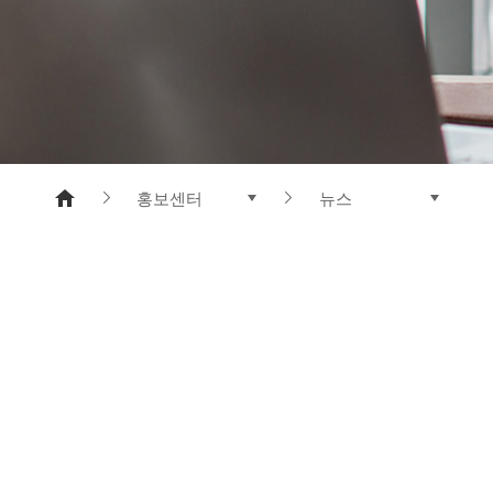
메타아라미드
폴리에스터 수지
홍보센터
뉴스
제품소개
뉴스
기업정보
도레이와 함께 하는 삶
연구개발
CI 소개
지속가능경영
전자공고
홍보센터
인재채용