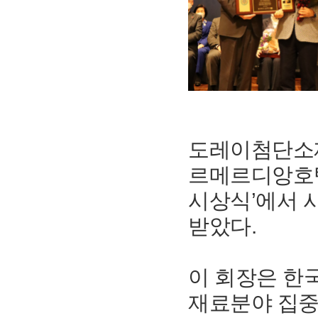
도레이첨단소재
르메르디앙호텔
시상식’에서 
받았다.
이 회장은 한
재료분야 집중