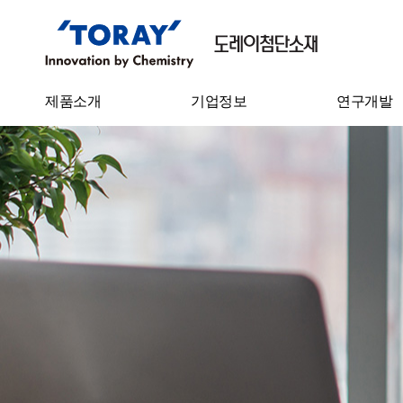
제품소개
기업정보
연구개발
필름
기업개요
기술연구소
Sheet
CEO 인사말
연구성과
IT 소재
연혁
탄소섬유
기업이념
수처리필터
사업장 소개
수지케미칼
원면
원사
스펀본드 부직포