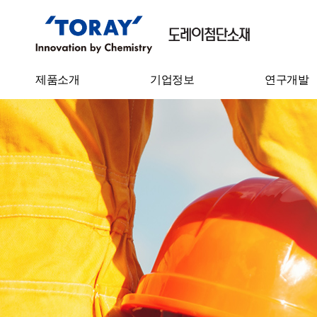
제품소개
기업정보
연구개발
필름
기업개요
기술연구소
Sheet
CEO 인사말
연구성과
IT 소재
연혁
탄소섬유
기업이념
수처리필터
사업장 소개
수지케미칼
원면
원사
스펀본드 부직포