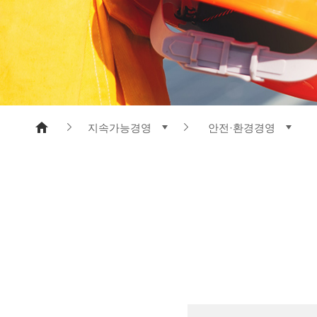
메타아라미드
폴리에스터 수지
지속가능경영
안전·환경경영
제품소개
안전·환경경영
기업정보
지속가능한공급망
연구개발
윤리경영
지속가능경영
인권경영
홍보센터
자율준수관리
인재채용
사회공헌
지속가능경영보고서