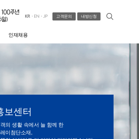
KR
EN
JP
고객문의
내방신청
인재채용
채용공고
채용절차
인재육성
인사제도
홍보센터
객의 생활 속에서 늘 함께 한
레이첨단소재,