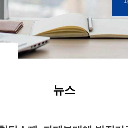
따
 삶
뉴스