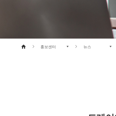
메타아라미드
폴리에스터 수지
홍보센터
뉴스
제품소개
뉴스
기업정보
도레이와 함께 하는
연구개발
CI 소개
지속가능경영
전자공고
홍보센터
인재채용