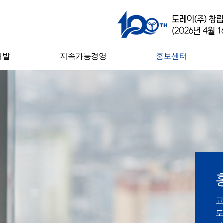
개발
지속가능경영
홍보센터
구소
안전·환경경영
뉴스
과
지속 가능한 공급망
도레이와 함께 하는
삶
윤리경영
CI 소개
인권경영
전자공고
자율준수관리
사회공헌
지속가능경영보고서
고
도