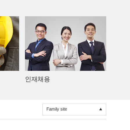
도레이그룹
한국도레이그룹
티에이케이정보시스템
티에이케이텍스타일
티에이케이마이크로필터
인재채용
도레이폴리텍남통
한국도레이과학진흥재단
Family site