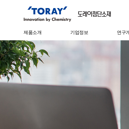
제품소개
기업정보
연구
필름
기업개요
기술연
Sheet
CEO 인사말
연구성
IT 소재
연혁
탄소섬유
기업이념
수처리필터
사업장 소개
수지케미칼
원면
원사
스펀본드 부직포