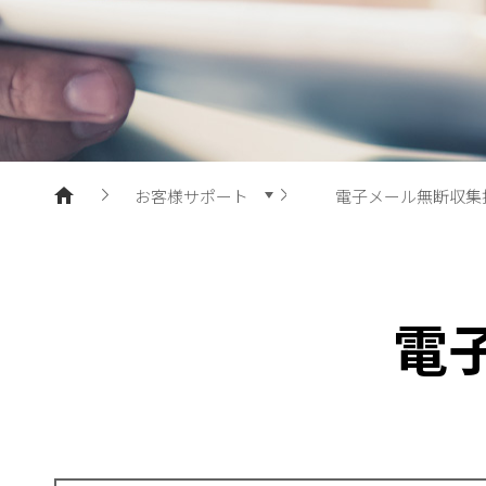
ポリエステル樹脂
お客様サポート
電子メール無断収集
製品紹介
製品検索
企業情報
プライバシーポリシ
電
研究開発
電子メール無断収集
持続可能経営
クッキーポリシー
広報センター
お問い合わせ
人材採用
お客様サポート