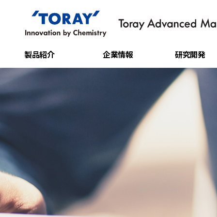
製品紹介
企業情報
研究開発
フィルム
企業概要
技術研究所
シート
CEO ごあいさつ
研究成果
IT素材
沿革
炭素繊維
企業理念
水処理フィルター
事業場紹介
樹脂ケミカル
原綿
原糸
スパンボンド不織布
メタアラミド