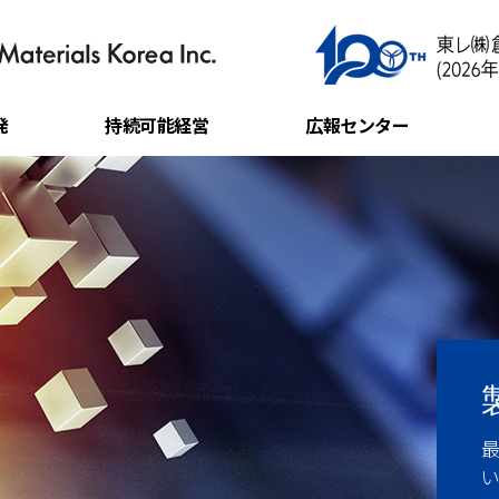
発
持続可能経営
広報センター
所
安全環境経営
ニュース
倫理経営
暮らしの中の東レ
社会貢献
CI 紹介
同伴成長
電子公告
自律遵守管理体制
持続可能性報告書