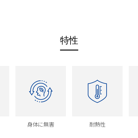
特性
身体に無害
耐熱性