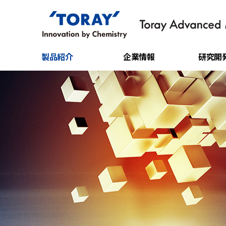
製品紹介
企業情報
研究開
フィルム
企業概要
技術研究
シート
CEO ごあいさつ
研究成果
IT素材
沿革
炭素繊維
企業理念
水処理フィルター
事業場紹介
樹脂ケミカル
原綿
原糸
スパンボンド不織布
メタアラミド