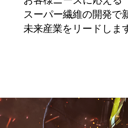
原糸
スーパー繊維の開発で
スパンボンド不織
未来産業をリードしま
メタアラミド
ポリエステル樹脂