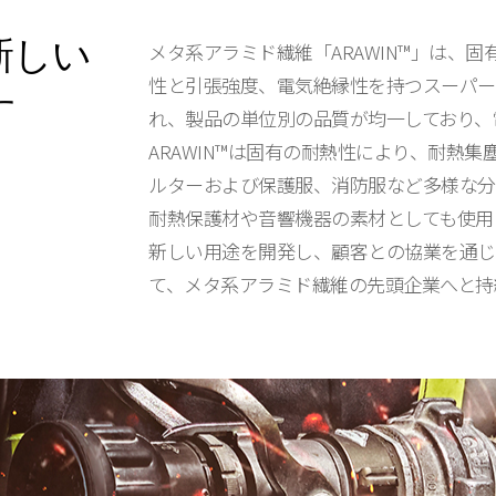
新しい
メタ系アラミド繊維「ARAWIN™」は、
布
性と引張強度、電気絶縁性を持つスーパー繊
す
れ、製品の単位別の品質が均一しており、
ARAWIN™は固有の耐熱性により、耐熱
ルターおよび保護服、消防服など多様な分
耐熱保護材や音響機器の素材としても使用さ
新しい用途を開発し、顧客との協業を通じ
て、メタ系アラミド繊維の先頭企業へと持