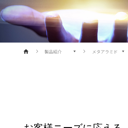
ポリエステル樹脂
製品紹介
メタアラミド
製品紹介
フィルム
企業情報
シート
研究開発
IT素材
持続可能経営
炭素繊維
広報センター
水処理フィルター
人材採用
樹脂ケミカル
お客様ニーズに応える
原綿