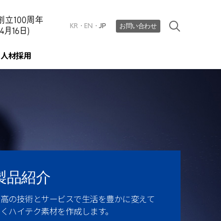
KR
EN
JP
お問い合わせ
人材採用
採用プロセス
人材育成​
人事制度
製品紹介
最高の技術とサービスで生活を豊かに変えて
いくハイテク素材を作成します。